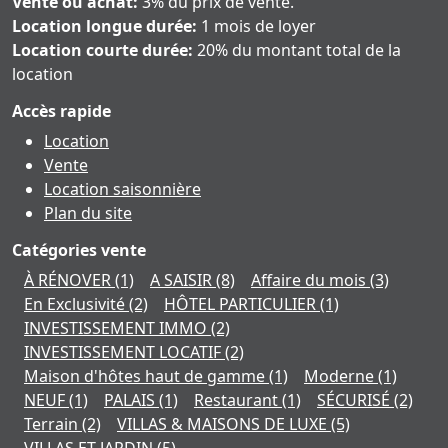
Vente ou achat:
3% du prix de vente.
Location longue durée:
1 mois de loyer
Location courte durée:
20% du montant total de la
location
Accès rapide
Location
Vente
Location saisonnière
Plan du site
Catégories vente
À RÉNOVER
(1)
A SAISIR
(8)
Affaire du mois
(3)
En Exclusivité
(2)
HÔTEL PARTICULIER
(1)
INVESTISSEMENT IMMO
(2)
INVESTISSEMENT LOCATIF
(2)
Maison d'hôtes haut de gamme
(1)
Moderne
(1)
NEUF
(1)
PALAIS
(1)
Restaurant
(1)
SÉCURISÉ
(2)
Terrain
(2)
VILLAS & MAISONS DE LUXE
(5)
VILLAS ET JARDIN
(5)