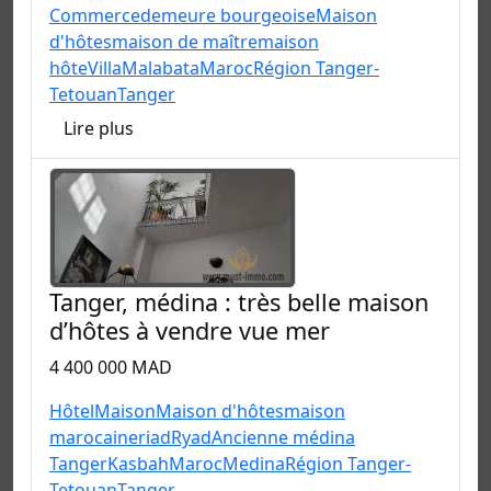
Commerce
demeure bourgeoise
Maison
d'hôtes
maison de maître
maison
hôte
Villa
Malabata
Maroc
Région Tanger-
Tetouan
Tanger
Lire plus
Tanger, médina : très belle maison
d’hôtes à vendre vue mer
4 400 000 MAD
Hôtel
Maison
Maison d'hôtes
maison
marocaine
riad
Ryad
Ancienne médina
Tanger
Kasbah
Maroc
Medina
Région Tanger-
Tetouan
Tanger