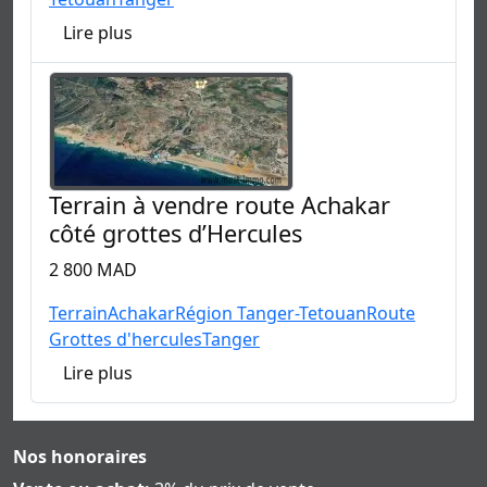
Lire plus
Terrain à vendre route Achakar
côté grottes d’Hercules
2 800 MAD
Terrain
Achakar
Région Tanger-Tetouan
Route
Grottes d'hercules
Tanger
Lire plus
Nos honoraires