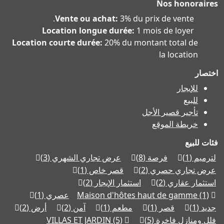
Nos honoraires
Vente ou achat:
3% du prix de vente.
Location longue durée:
1 mois de loyer
Location courte durée:
20% du montant total de
la location
اختصار
للإيجار
للبيع
تأجير قصير الأجل
خريطة الموقع
فئات للبيع
لترميم
(1)
فرصة
(8)
عرض تجاري الشهري
(3)
عرض تجاري حصري
(2)
قصر خاص
(1)
استثمار عقاري
(2)
استثمار الإيجار
(2)
(1)
Maison d'hôtes haut de gamme
عصري
(1)
جديد
(1)
قصر
(1)
مطعم
(1)
آمن
(2)
أرض
(2)
فلل ومنازل فاخرة
(5)
(5)
VILLAS ET JARDIN