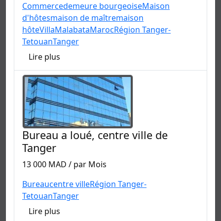
Commerce
demeure bourgeoise
Maison
d'hôtes
maison de maître
maison
hôte
Villa
Malabata
Maroc
Région Tanger-
Tetouan
Tanger
Lire plus
Bureau a loué, centre ville de
Tanger
13 000 MAD / par Mois
Bureau
centre ville
Région Tanger-
Tetouan
Tanger
Lire plus