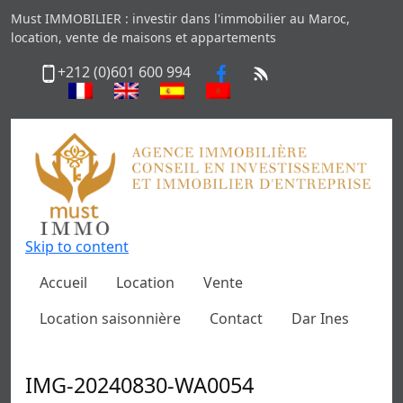
Must IMMOBILIER : investir dans l'immobilier au Maroc,
location, vente de maisons et appartements
+212 (0)601 600 994
Skip to content
Accueil
Location
Vente
Location saisonnière
Contact
Dar Ines
IMG-20240830-WA0054