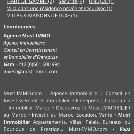
HAUT DE GAMME
(2)
Sécurité
(4)
UNIQUE
(1)
Villa dans une résidence privée et sécurisée
(1)
VILLAS & MAISONS DE LUXE
(1)
Coordonnées
Agence Must IMMO
Agence immobilière
Conseil en Investissement
et Immobilier d'Entreprise
Gsm
+212 (0)601 600 994
moc.ommi-tsum@tsevni
Must-IMMO.com | Agence immobilière | Conseil en
Investissement et Immobilier d'Entreprise | Casablanca
| Immobilier Maroc • Découvrez le Must IMMOBILIER
au Maroc • Investir au Maroc, Location, Vente •
Must
Immobilier
Appartements, Villas, Palais, Bureaux ou
Boutique de Prestige... Must-IMMO.com •
Vous