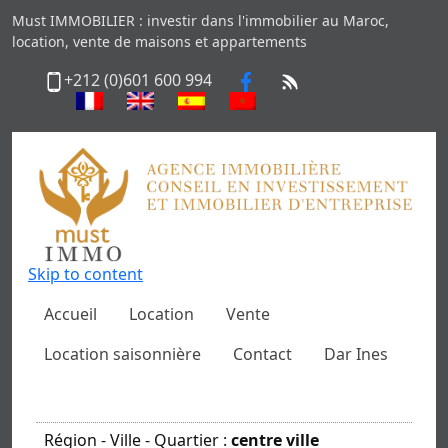
Must IMMOBILIER : investir dans l'immobilier au Maroc,
location, vente de maisons et appartements
+212 (0)601 600 994
Skip to content
Accueil
Location
Vente
Location saisonnière
Contact
Dar Ines
Région - Ville - Quartier :
centre ville