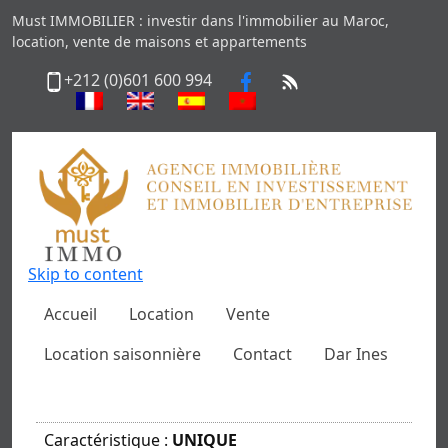
Must IMMOBILIER : investir dans l'immobilier au Maroc,
location, vente de maisons et appartements
+212 (0)601 600 994
Skip to content
Accueil
Location
Vente
Location saisonnière
Contact
Dar Ines
Caractéristique :
UNIQUE