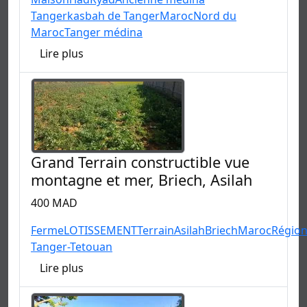
Tanger
kasbah de Tanger
Maroc
Nord du
Maroc
Tanger médina
Lire plus
Grand Terrain constructible vue
montagne et mer, Briech, Asilah
400 MAD
Ferme
LOTISSEMENT
Terrain
Asilah
Briech
Maroc
Régio
Tanger-Tetouan
Lire plus