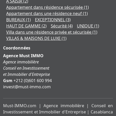
À SAISIR
(2)
Appartement dans résidence sécurisée
(1)
Appartement dans une résidence neuf
(1)
BUREAUX
(1)
EXCEPTIONNEL
(3)
HAUT DE GAMME
(2)
Sécurité
(4)
UNIQUE
(1)
Villa dans une résidence privée et sécurisée
(1)
VILLAS & MAISONS DE LUXE
(1)
Coordonnées
Agence Must IMMO
Agence immobilière
Conseil en Investissement
et Immobilier d'Entreprise
Gsm
+212 (0)601 600 994
moc.ommi-tsum@tsevni
Must-IMMO.com | Agence immobilière | Conseil en
Investissement et Immobilier d'Entreprise | Casablanca