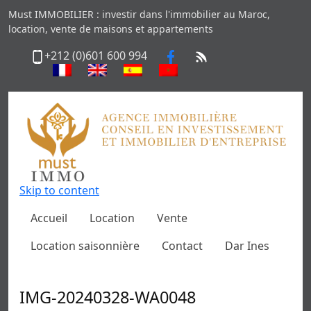
Must IMMOBILIER : investir dans l'immobilier au Maroc,
location, vente de maisons et appartements
+212 (0)601 600 994
Skip to content
Accueil
Location
Vente
Location saisonnière
Contact
Dar Ines
IMG-20240328-WA0048