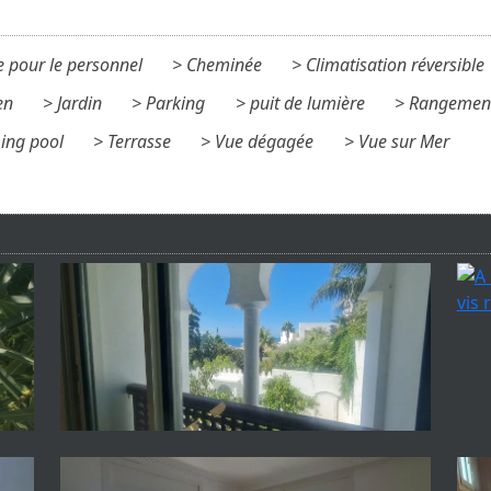
 pour le personnel
Cheminée
Climatisation réversible
en
Jardin
Parking
puit de lumière
Rangemen
ng pool
Terrasse
Vue dégagée
Vue sur Mer