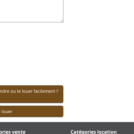
dre ou le louer facilement ?
à louer
ories vente
Catégories location