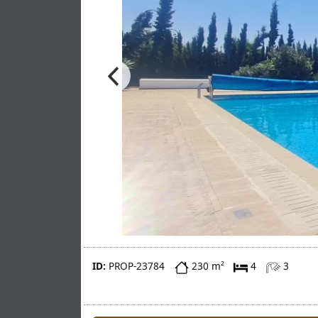
ID:
PROP-23784
230 m²
4
3