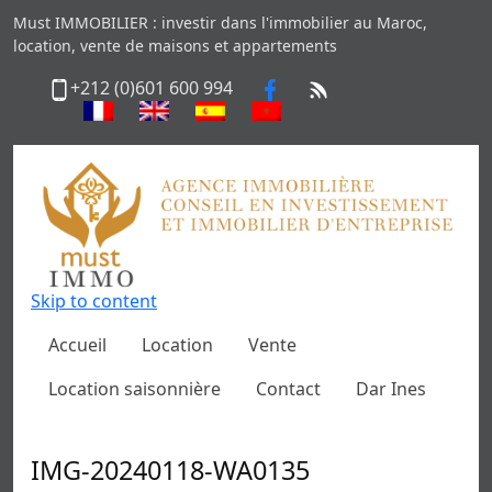
Must IMMOBILIER : investir dans l'immobilier au Maroc,
location, vente de maisons et appartements
+212 (0)601 600 994
Skip to content
Accueil
Location
Vente
Location saisonnière
Contact
Dar Ines
IMG-20240118-WA0135