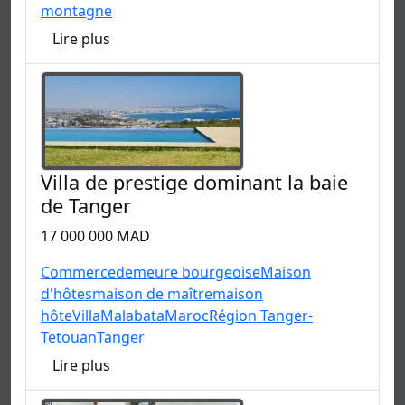
montagne
Lire plus
Villa de prestige dominant la baie
de Tanger
17 000 000 MAD
Commerce
demeure bourgeoise
Maison
d'hôtes
maison de maître
maison
hôte
Villa
Malabata
Maroc
Région Tanger-
Tetouan
Tanger
Lire plus