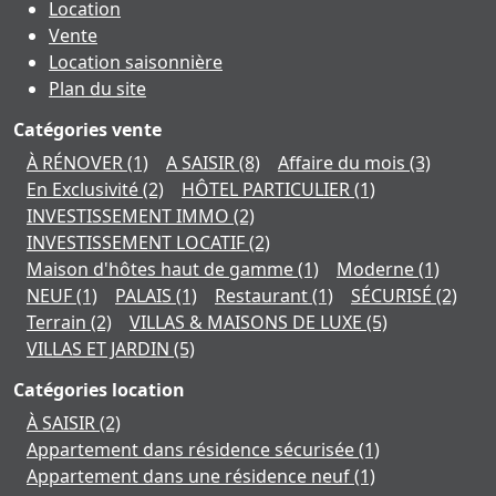
Location
Vente
Location saisonnière
Plan du site
Catégories vente
À RÉNOVER
(1)
A SAISIR
(8)
Affaire du mois
(3)
En Exclusivité
(2)
HÔTEL PARTICULIER
(1)
INVESTISSEMENT IMMO
(2)
INVESTISSEMENT LOCATIF
(2)
Maison d'hôtes haut de gamme
(1)
Moderne
(1)
NEUF
(1)
PALAIS
(1)
Restaurant
(1)
SÉCURISÉ
(2)
Terrain
(2)
VILLAS & MAISONS DE LUXE
(5)
VILLAS ET JARDIN
(5)
Catégories location
À SAISIR
(2)
Appartement dans résidence sécurisée
(1)
Appartement dans une résidence neuf
(1)