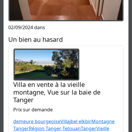
02/09/2024 dans
Un bien au hasard
Villa en vente à la vieille
montagne, Vue sur la baie de
Tanger
Prix sur demande
demeure bourgeoise
Villa
jbel elkbir
Montagne
Tanger
Région Tanger-Tetouan
Tanger
Vieille