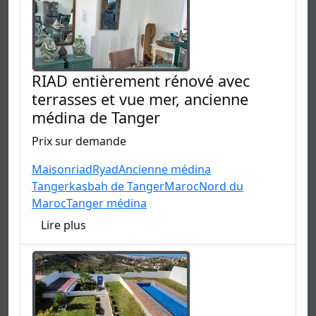
RIAD entièrement rénové avec
terrasses et vue mer, ancienne
médina de Tanger
Prix sur demande
Maison
riad
Ryad
Ancienne médina
Tanger
kasbah de Tanger
Maroc
Nord du
Maroc
Tanger médina
Lire plus