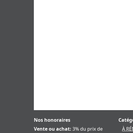
Nos honoraires
Catég
Vente ou achat:
3% du prix de
À R