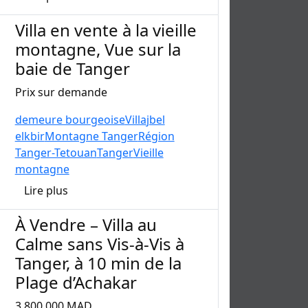
Villa en vente à la vieille
montagne, Vue sur la
baie de Tanger
Prix sur demande
demeure bourgeoise
Villa
jbel
elkbir
Montagne Tanger
Région
Tanger-Tetouan
Tanger
Vieille
montagne
Lire plus
À Vendre – Villa au
Calme sans Vis-à-Vis à
Tanger, à 10 min de la
Plage d’Achakar
3 800 000 MAD