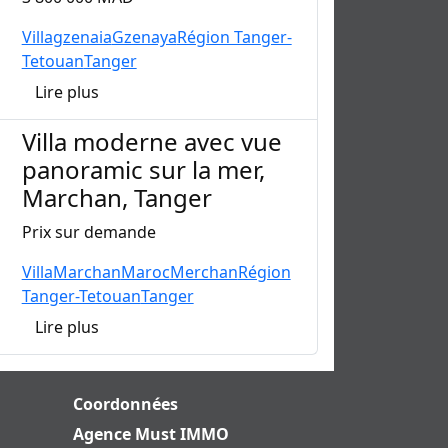
Villa
gzenaia
Gzenaya
Région Tanger-
Tetouan
Tanger
Lire plus
Villa moderne avec vue
panoramic sur la mer,
Marchan, Tanger
Prix sur demande
Villa
Marchan
Maroc
Merchan
Région
Tanger-Tetouan
Tanger
Lire plus
Coordonnées
Agence Must IMMO