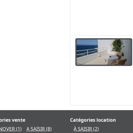
ories vente
Catégories location
ÉNOVER
(1)
A SAISIR
(8)
À SAISIR
(2)