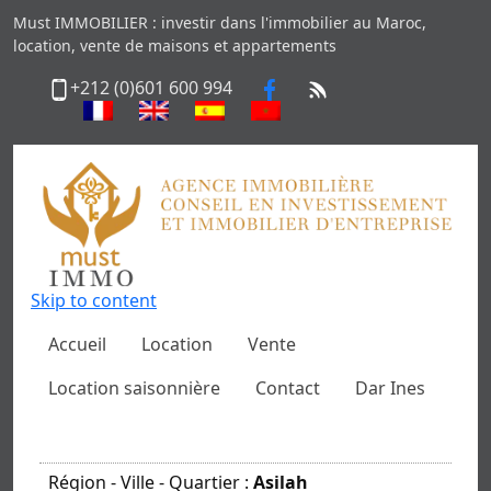
Must IMMOBILIER : investir dans l'immobilier au Maroc,
location, vente de maisons et appartements
+212 (0)601 600 994
Skip to content
Accueil
Location
Vente
Location saisonnière
Contact
Dar Ines
Région - Ville - Quartier :
Asilah