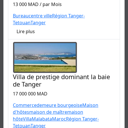
13 000 MAD / par Mois
Bureau
centre ville
Région Tanger-
Tetouan
Tanger
Lire plus
Villa de prestige dominant la baie
de Tanger
17 000 000 MAD
Commerce
demeure bourgeoise
Maison
d'hôtes
maison de maître
maison
hôte
Villa
Malabata
Maroc
Région Tanger-
Tetouan
Tanger