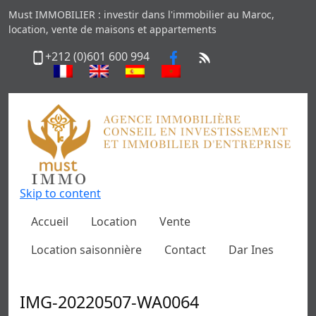
Must IMMOBILIER : investir dans l'immobilier au Maroc,
location, vente de maisons et appartements
+212 (0)601 600 994
Skip to content
Accueil
Location
Vente
Location saisonnière
Contact
Dar Ines
IMG-20220507-WA0064