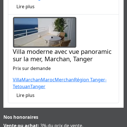
Lire plus
Villa moderne avec vue panoramic
sur la mer, Marchan, Tanger
Prix sur demande
Villa
Marchan
Maroc
Merchan
Région Tanger-
Tetouan
Tanger
Lire plus
Nos honoraires
Vente ou achat:
3% du prix de vente.