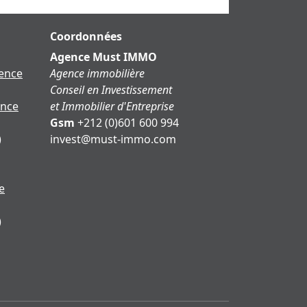
Coordonnées
Agence Must IMMO
dence
Agence immobilière
Conseil en Investissement
ence
et Immobilier d'Entreprise
Gsm
+212 (0)601 600 994
)
moc.ommi-tsum@tsevni
e
)