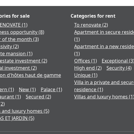
ries for sale
Categories for rent
RENOVATE
(1)
To renovate
(2)
ness opportunity
(8)
Apartment in secure resi
r of the month
(3)
(1)
sivity
(2)
Apartment in a new resid
ate mansion
(1)
(1)
 estate investment
(2)
Offices
(1)
Exceptional
(3
al investment
(2)
High end
(2)
Security
(4)
on d'hôtes haut de gamme
Unique
(1)
Villa in a private and secur
ern
(1)
New
(1)
Palace
(1)
residence
(1)
aurant
(1)
Secured
(2)
Villas and luxury homes
(1
(2)
as and luxury homes
(5)
AS ET JARDIN
(5)