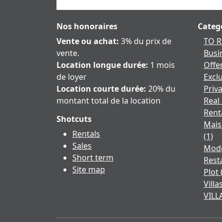
Nos honoraires
Catego
Vente ou achat:
3% du prix de
TO 
vente.
Busi
Location longue durée:
1 mois
Offe
de loyer
Exclu
Location courte durée:
20% du
Priv
montant total de la location
Real
Rent
Shotcuts
Mais
Rentals
(1)
Sales
Mod
Short term
Rest
Site map
Plot
Vill
VILL