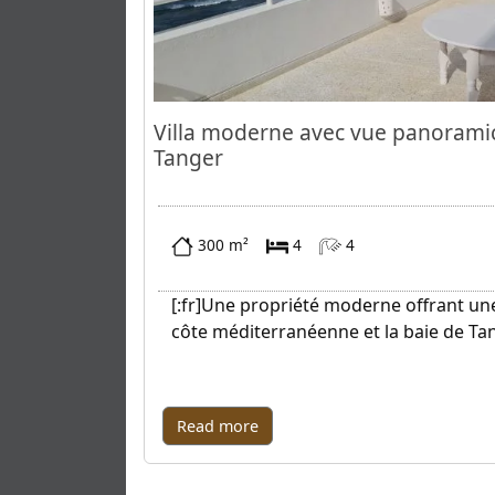
Villa moderne avec vue panoramic
Tanger
300 m²
4
4
[:fr]Une propriété moderne offrant un
côte méditerranéenne et la baie de Tan
Read more