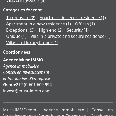
VILLAS ET JARDIN
(5)
Categories for rent
To renovate
(2)
Apartment in secure residence
(1)
Apartment in a new residence
(1)
Offices
(1)
Exceptional
(3)
High end
(2)
Security
(4)
Unique
(1)
Villa in a private and secure residence
(1)
Villas and luxury homes
(1)
Coordonnées
Agence Must IMMO
Agence immobilière
Conseil en Investissement
et Immobilier d'Entreprise
Gsm
+212 (0)601 600 994
moc.ommi-tsum@tsevni
Must-IMMO.com | Agence immobilière | Conseil en
Investissement et Immobilier d'Entreprise | Casablanca