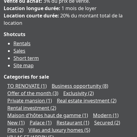
Vente ou achat:
3% du prix de vente.
Location longue durée:
1 mois de loyer
Location courte durée:
20% du montant total de la
location
Shotcuts
Rentals
Sales
Short term
Site map
Categories for sale
TO RENOVATE
(1)
Business opportunity
(8)
Offer of the month
(3)
Exclusivity
(2)
Private mansion
(1)
Real estate investment
(2)
Rental investment
(2)
Maison d'hôtes haut de gamme
(1)
Modern
(1)
New
(1)
Palace
(1)
Restaurant
(1)
Secured
(2)
Plot
(2)
Villas and luxury homes
(5)