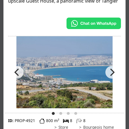
upscale Guest House, a panoramic view of Tangier
ID:
PROP-4921
800 m²
8
8
Store
Bourgeois home