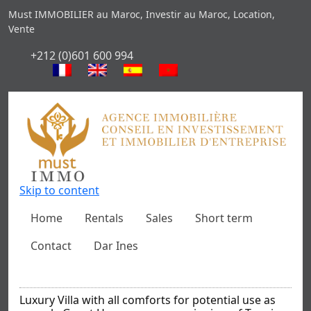
Must IMMOBILIER au Maroc, Investir au Maroc, Location,
Vente
+212 (0)601 600 994
Skip to content
Home
Rentals
Sales
Short term
Contact
Dar Ines
Luxury Villa with all comforts for potential use as