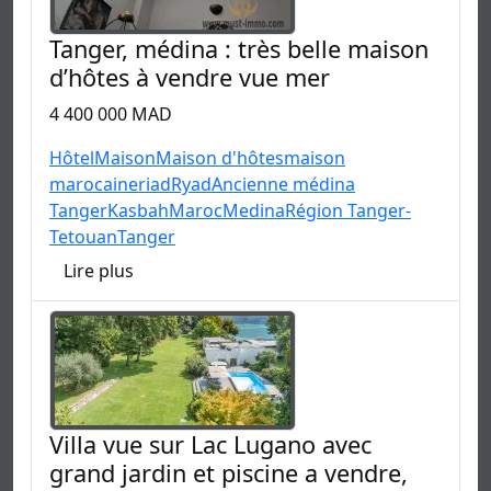
Tanger, médina : très belle maison
d’hôtes à vendre vue mer
4 400 000 MAD
Hôtel
Maison
Maison d'hôtes
maison
marocaine
riad
Ryad
Ancienne médina
Tanger
Kasbah
Maroc
Medina
Région Tanger-
Tetouan
Tanger
Lire plus
Villa vue sur Lac Lugano avec
grand jardin et piscine a vendre,