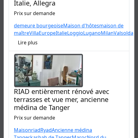
Italie, Allegra
Prix sur demande
demeure bourgeoise
Maison d'hôtes
maison de
maître
Villa
Europe
Italie
Loggio
Lugano
Milan
Valsolda
Lire plus
RIAD entièrement rénové avec
terrasses et vue mer, ancienne
médina de Tanger
Prix sur demande
Maison
riad
Ryad
Ancienne médina
Tanger
kasbah de Tanger
Maroc
Nord du