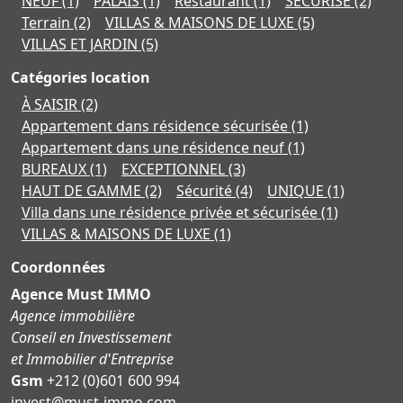
NEUF
(1)
PALAIS
(1)
Restaurant
(1)
SÉCURISÉ
(2)
Terrain
(2)
VILLAS & MAISONS DE LUXE
(5)
VILLAS ET JARDIN
(5)
Catégories location
À SAISIR
(2)
Appartement dans résidence sécurisée
(1)
Appartement dans une résidence neuf
(1)
BUREAUX
(1)
EXCEPTIONNEL
(3)
HAUT DE GAMME
(2)
Sécurité
(4)
UNIQUE
(1)
Villa dans une résidence privée et sécurisée
(1)
VILLAS & MAISONS DE LUXE
(1)
Coordonnées
Agence Must IMMO
Agence immobilière
Conseil en Investissement
et Immobilier d'Entreprise
Gsm
+212 (0)601 600 994
moc.ommi-tsum@tsevni