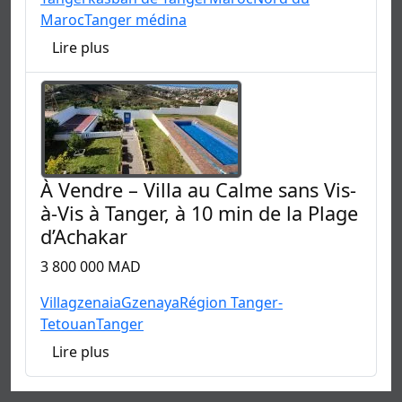
Maroc
Tanger médina
Lire plus
À Vendre – Villa au Calme sans Vis-
à-Vis à Tanger, à 10 min de la Plage
d’Achakar
3 800 000 MAD
Villa
gzenaia
Gzenaya
Région Tanger-
Tetouan
Tanger
Lire plus