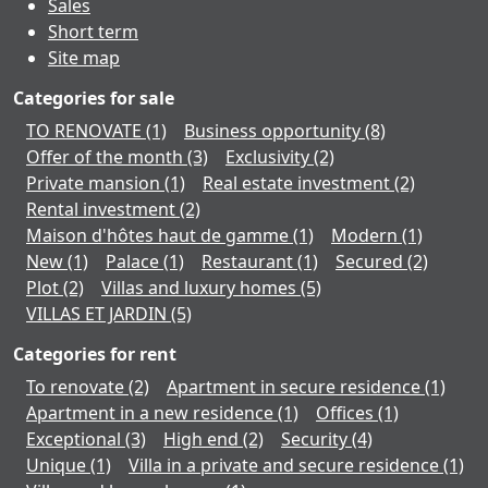
Sales
Short term
Site map
Categories for sale
TO RENOVATE
(1)
Business opportunity
(8)
Offer of the month
(3)
Exclusivity
(2)
Private mansion
(1)
Real estate investment
(2)
Rental investment
(2)
Maison d'hôtes haut de gamme
(1)
Modern
(1)
New
(1)
Palace
(1)
Restaurant
(1)
Secured
(2)
Plot
(2)
Villas and luxury homes
(5)
VILLAS ET JARDIN
(5)
Categories for rent
To renovate
(2)
Apartment in secure residence
(1)
Apartment in a new residence
(1)
Offices
(1)
Exceptional
(3)
High end
(2)
Security
(4)
Unique
(1)
Villa in a private and secure residence
(1)