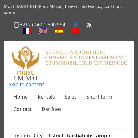
Must IMMOBILIER au Maroc, Investir au Maroc, Location,
Vente
+212 (0)601 600 994
Skip to content
Home
Rentals
Sales
Short term
Contact
Dar Ines
Region - City - District :
kasbah de Tanger