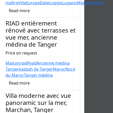
maître
Villa
Europe
Italie
Loggio
Lugano
Milan
Valsolda
Read more
RIAD entièrement
rénové avec terrasses et
vue mer, ancienne
médina de Tanger
Price on request
Maison
riad
Ryad
Ancienne médina
Tanger
kasbah de Tanger
Maroc
Nord
du Maroc
Tanger médina
Read more
Villa moderne avec vue
panoramic sur la mer,
Marchan, Tanger