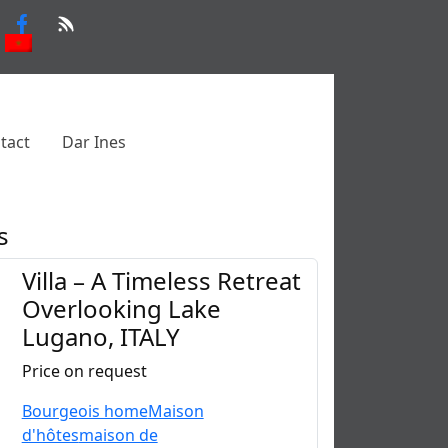
tact
Dar Ines
s
Villa – A Timeless Retreat
Overlooking Lake
Lugano, ITALY
Price on request
Bourgeois home
Maison
d'hôtes
maison de