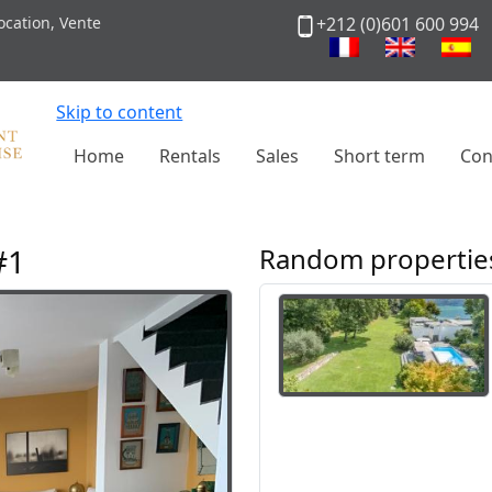
cation, Vente
+212 (0)601 600 994
Skip to content
Home
Rentals
Sales
Short term
Con
#1
Random propertie