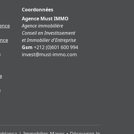
Coordonnées
Agence Must IMMO
dence
Agence immobilière
Conseil en Investissement
ence
et Immobilier d'Entreprise
Gsm
+212 (0)601 600 994
)
moc.ommi-tsum@tsevni
e
)
ablanca | Immobilier Maroc • Découvrez le