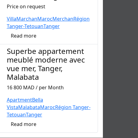
Price on request
Villa
Marchan
Maroc
Merchan
Région
Tanger-Tetouan
Tanger
Read more
Superbe appartement
meublé moderne avec
vue mer, Tanger,
Malabata
16 800 MAD / per Month
Apartment
Bella
Vista
Malabata
Maroc
Région Tanger-
Tetouan
Tanger
Read more