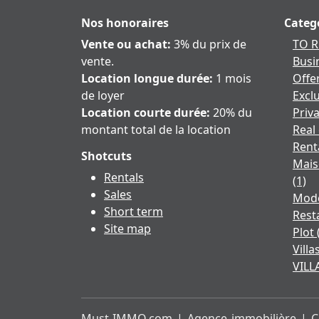
Nos honoraires
Catego
Vente ou achat:
3% du prix de
TO 
vente.
Busi
Location longue durée:
1 mois
Offe
de loyer
Exclu
Location courte durée:
20% du
Priv
montant total de la location
Real
Rent
Shotcuts
Mais
Rentals
(1)
Sales
Mod
Short term
Rest
Site map
Plot
Vill
VILL
Must-IMMO.com | Agence immobilière | Con