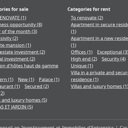
ries for sale
Categories for rent
RENOVATE
(1)
To renovate
(2)
ness opportunity
(8)
Apartment in secure resi
r of the month
(3)
(1)
sivity
(2)
Apartment in a new resid
ate mansion
(1)
(1)
 estate investment
(2)
Offices
(1)
Exceptional
(3
al investment
(2)
High end
(2)
Security
(4)
on d'hôtes haut de gamme
Unique
(1)
Villa in a private and secur
ern
(1)
New
(1)
Palace
(1)
residence
(1)
aurant
(1)
Secured
(2)
Villas and luxury homes
(1
(2)
as and luxury homes
(5)
AS ET JARDIN
(5)
seil en Investissement et Immobilier d'Entreprise | Cas