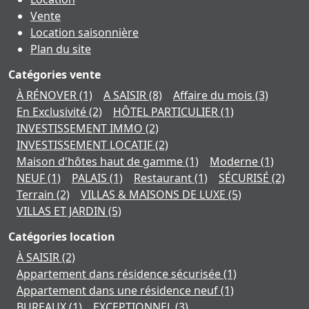
Vente
Location saisonnière
Plan du site
Catégories vente
À RÉNOVER
(1)
A SAISIR
(8)
Affaire du mois
(3)
En Exclusivité
(2)
HÔTEL PARTICULIER
(1)
INVESTISSEMENT IMMO
(2)
INVESTISSEMENT LOCATIF
(2)
Maison d'hôtes haut de gamme
(1)
Moderne
(1)
NEUF
(1)
PALAIS
(1)
Restaurant
(1)
SÉCURISÉ
(2)
Terrain
(2)
VILLAS & MAISONS DE LUXE
(5)
VILLAS ET JARDIN
(5)
Catégories location
À SAISIR
(2)
Appartement dans résidence sécurisée
(1)
Appartement dans une résidence neuf
(1)
BUREAUX
(1)
EXCEPTIONNEL
(3)