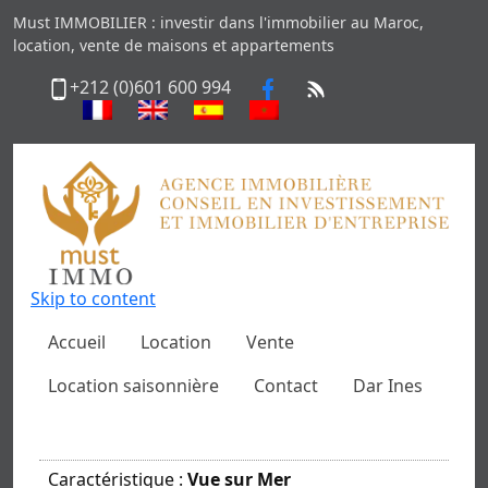
Must IMMOBILIER : investir dans l'immobilier au Maroc,
location, vente de maisons et appartements
+212 (0)601 600 994
Skip to content
Accueil
Location
Vente
Location saisonnière
Contact
Dar Ines
Caractéristique :
Vue sur Mer