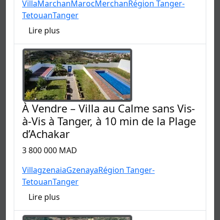
Villa
Marchan
Maroc
Merchan
Région Tanger-
Tetouan
Tanger
Lire plus
À Vendre – Villa au Calme sans Vis-
à-Vis à Tanger, à 10 min de la Plage
d’Achakar
3 800 000 MAD
Villa
gzenaia
Gzenaya
Région Tanger-
Tetouan
Tanger
Lire plus