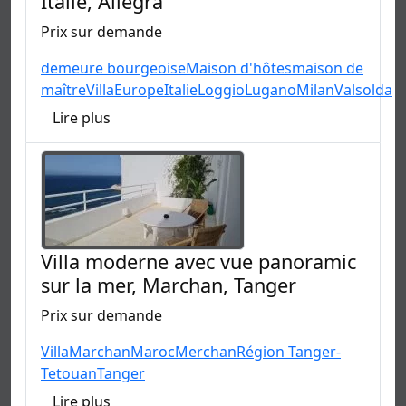
Italie, Allegra
Prix sur demande
demeure bourgeoise
Maison d'hôtes
maison de
maître
Villa
Europe
Italie
Loggio
Lugano
Milan
Valsolda
Lire plus
Villa moderne avec vue panoramic
sur la mer, Marchan, Tanger
Prix sur demande
Villa
Marchan
Maroc
Merchan
Région Tanger-
Tetouan
Tanger
Lire plus