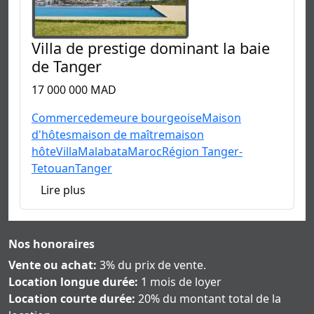
Villa de prestige dominant la baie
de Tanger
17 000 000 MAD
Commerce
demeure bourgeoise
Maison
d'hôtes
maison de maître
maison
hôte
Villa
Malabata
Maroc
Région Tanger-
Tetouan
Tanger
Lire plus
Nos honoraires
Vente ou achat:
3% du prix de vente.
Location longue durée:
1 mois de loyer
Location courte durée:
20% du montant total de la