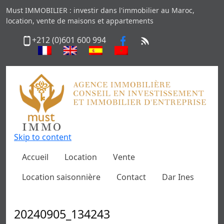
Must IMMOBILIER : investir dans l'immobilier au Maroc,
location, vente de maisons et appartements
+212 (0)601 600 994
Skip to content
Accueil
Location
Vente
Location saisonnière
Contact
Dar Ines
20240905_134243