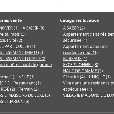
ories vente
Catégories location
ÉNOVER
(1)
A SAISIR
(8)
À SAISIR
(2)
ire du mois
(3)
Appartement dans réside
xclusivité
(2)
sécurisée
(1)
L PARTICULIER
(1)
Appartement dans une
ESTISSEMENT IMMO
(2)
résidence neuf
(1)
STISSEMENT LOCATIF
(2)
BUREAUX
(1)
on d'hôtes haut de gamme
EXCEPTIONNEL
(3)
HAUT DE GAMME
(2)
erne
(1)
NEUF
(1)
Sécurité
(4)
UNIQUE
(1)
IS
(1)
Restaurant
(1)
Villa dans une résidence p
URISÉ
(2)
Terrain
(2)
et sécurisée
(1)
AS & MAISONS DE LUXE
(5)
VILLAS & MAISONS DE LU
AS ET JARDIN
(5)