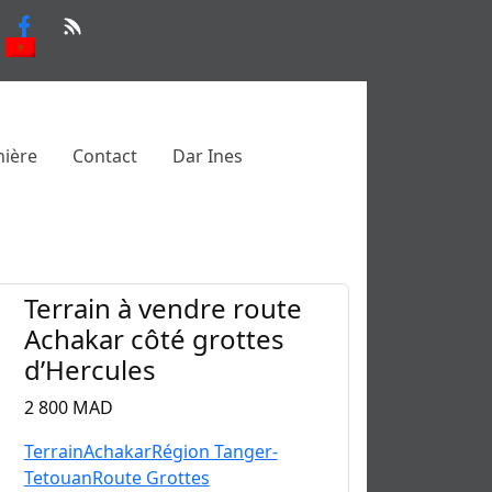
nière
Contact
Dar Ines
Terrain à vendre route
Achakar côté grottes
d’Hercules
2 800 MAD
Terrain
Achakar
Région Tanger-
Tetouan
Route Grottes