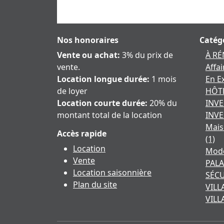
Nos honoraires
Catég
Vente ou achat:
3% du prix de
À R
vente.
Affa
Location longue durée:
1 mois
En E
de loyer
HÔTE
Location courte durée:
20% du
INV
montant total de la location
INVE
Mais
Accès rapide
(1)
Location
Mod
Vente
PALA
Location saisonnière
SÉC
Plan du site
VILL
VILL