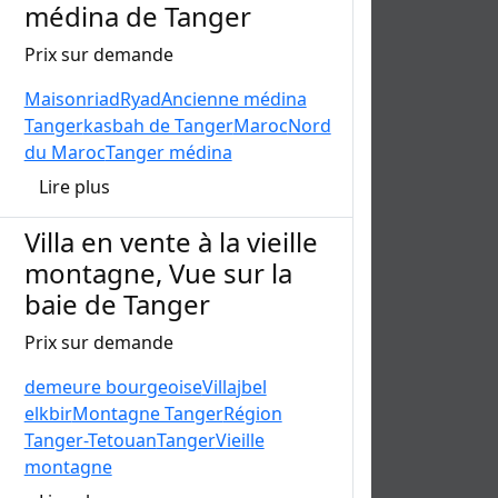
médina de Tanger
Prix sur demande
Maison
riad
Ryad
Ancienne médina
Tanger
kasbah de Tanger
Maroc
Nord
du Maroc
Tanger médina
Lire plus
Villa en vente à la vieille
montagne, Vue sur la
baie de Tanger
Prix sur demande
demeure bourgeoise
Villa
jbel
elkbir
Montagne Tanger
Région
Tanger-Tetouan
Tanger
Vieille
montagne