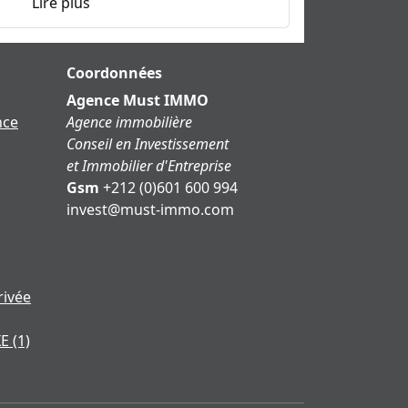
Lire plus
Coordonnées
Agence Must IMMO
nce
Agence immobilière
Conseil en Investissement
et Immobilier d'Entreprise
Gsm
+212 (0)601 600 994
moc.ommi-tsum@tsevni
rivée
XE
(1)