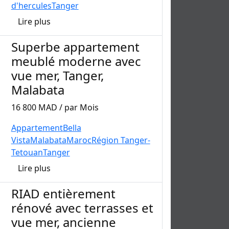
d'hercules
Tanger
Lire plus
Superbe appartement
meublé moderne avec
vue mer, Tanger,
Malabata
16 800 MAD / par Mois
Appartement
Bella
Vista
Malabata
Maroc
Région Tanger-
Tetouan
Tanger
Lire plus
RIAD entièrement
rénové avec terrasses et
vue mer, ancienne