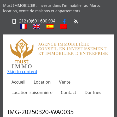
Must IMMOBILIER : investir dans l'immobilier au Maroc,
location, vente de maisons et appartements
+212 (0)601 600 994
Skip to content
Accueil
Location
Vente
Location saisonnière
Contact
Dar Ines
IMG-20250320-WA0035