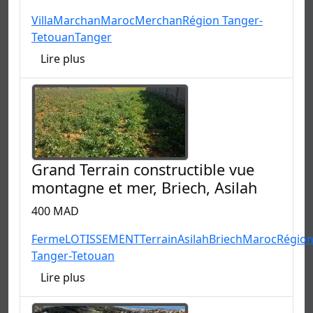
Villa
Marchan
Maroc
Merchan
Région Tanger-
Tetouan
Tanger
Lire plus
Grand Terrain constructible vue
montagne et mer, Briech, Asilah
400 MAD
Ferme
LOTISSEMENT
Terrain
Asilah
Briech
Maroc
Régio
Tanger-Tetouan
Lire plus