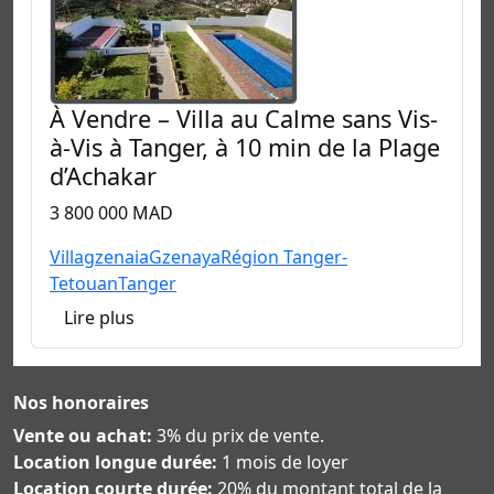
À Vendre – Villa au Calme sans Vis-
à-Vis à Tanger, à 10 min de la Plage
d’Achakar
3 800 000 MAD
Villa
gzenaia
Gzenaya
Région Tanger-
Tetouan
Tanger
Lire plus
Nos honoraires
Vente ou achat:
3% du prix de vente.
Location longue durée:
1 mois de loyer
Location courte durée:
20% du montant total de la