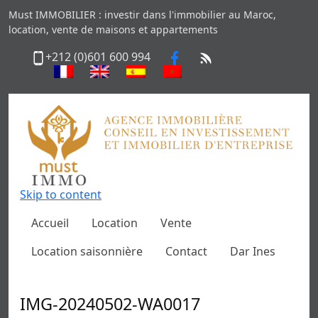
Must IMMOBILIER : investir dans l'immobilier au Maroc,
location, vente de maisons et appartements
+212 (0)601 600 994
Skip to content
Accueil
Location
Vente
Location saisonnière
Contact
Dar Ines
IMG-20240502-WA0017