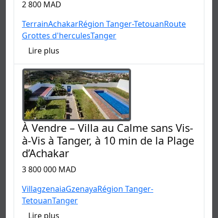
2 800 MAD
Terrain
Achakar
Région Tanger-Tetouan
Route
Grottes d'hercules
Tanger
Lire plus
À Vendre – Villa au Calme sans Vis-
à-Vis à Tanger, à 10 min de la Plage
d’Achakar
3 800 000 MAD
Villa
gzenaia
Gzenaya
Région Tanger-
Tetouan
Tanger
Lire plus