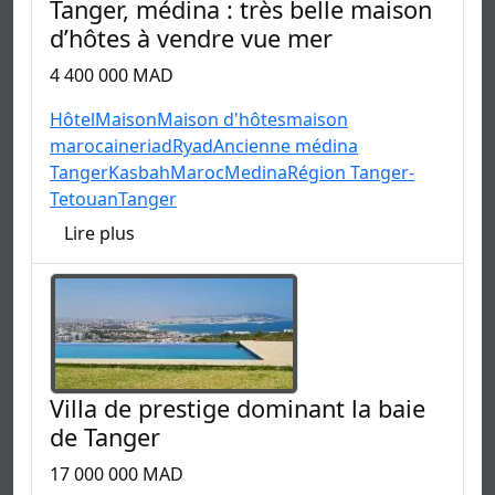
Tanger, médina : très belle maison
d’hôtes à vendre vue mer
4 400 000 MAD
Hôtel
Maison
Maison d'hôtes
maison
marocaine
riad
Ryad
Ancienne médina
Tanger
Kasbah
Maroc
Medina
Région Tanger-
Tetouan
Tanger
Lire plus
Villa de prestige dominant la baie
de Tanger
17 000 000 MAD