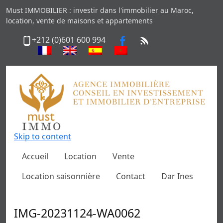
Must IMMOBILIER : investir dans l'immobilier au Maroc,
location, vente de maisons et appartements
+212 (0)601 600 994
Skip to content
Accueil
Location
Vente
Location saisonnière
Contact
Dar Ines
IMG-20231124-WA0062