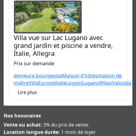
Villa vue sur Lac Lugano avec
grand jardin et piscine a vendre,
Italie, Allegra
Prix sur demande
demeure bourgeoise
Maison d'hôtes
maison de
maître
Villa
Europe
Italie
Loggio
Lugano
Milan
Valsolda
Lire plus
Nos honoraires
Vente ou achat:
3% du prix de vente.
Location longue durée:
1 mois de loyer