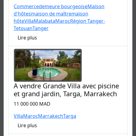
Commerce
demeure bourgeoise
Maison
d'hôtes
maison de maître
maison
hôte
Villa
Malabata
Maroc
Région Tanger-
Tetouan
Tanger
Lire plus
A vendre Grande Villa avec piscine
et grand jardin, Targa, Marrakech
11 000 000 MAD
Villa
Maroc
Marrakech
Targa
Lire plus