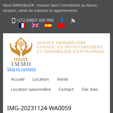
Must IMMOBILIER : investir dans l'immobilier au Maroc,
location, vente de maisons et appartements
+212 (0)601 600 994
Skip to content
Accueil
Location
Vente
Location saisonnière
Contact
Dar Ines
IMG-20231124-WA0059