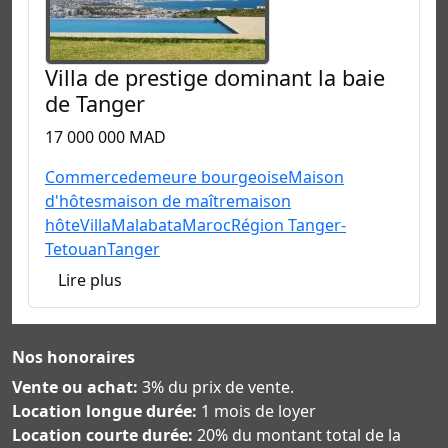
Villa de prestige dominant la baie
de Tanger
17 000 000 MAD
Commerce
demeure bourgeoise
Maison
d'hôtes
maison de maître
maison
hôte
Villa
Malabata
Maroc
Région Tanger-
Tetouan
Tanger
Lire plus
Nos honoraires
Vente ou achat:
3% du prix de vente.
Location longue durée:
1 mois de loyer
Location courte durée:
20% du montant total de la