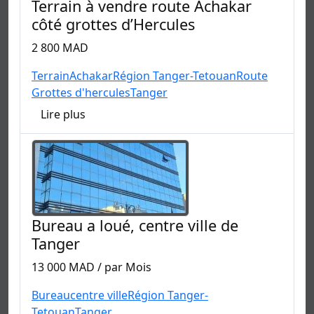
Terrain à vendre route Achakar
côté grottes d’Hercules
2 800 MAD
Terrain
Achakar
Région Tanger-Tetouan
Route
Grottes d'hercules
Tanger
Lire plus
Bureau a loué, centre ville de
Tanger
13 000 MAD / par Mois
Bureau
centre ville
Région Tanger-
Tetouan
Tanger