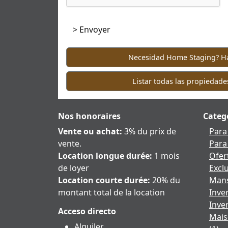
Necesidad Home Staging? Hag
Listar todas las propiedade
Nos honoraires
Categ
Vente ou achat:
3% du prix de
Para
vente.
Para
Location longue durée:
1 mois
Ofer
de loyer
Excl
Location courte durée:
20% du
Mans
montant total de la location
Inve
Inve
Acceso directo
Mais
Alquiler