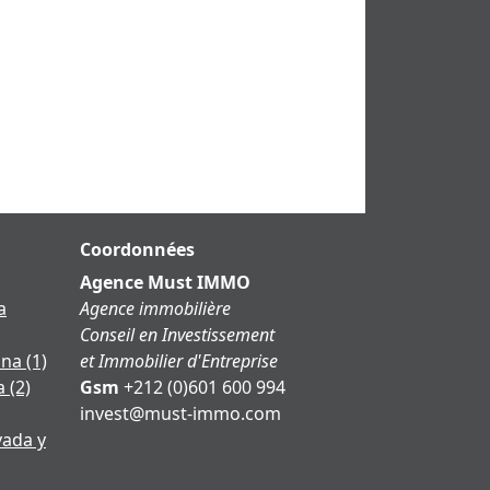
Coordonnées
Agence Must IMMO
a
Agence immobilière
Conseil en Investissement
ina
(1)
et Immobilier d'Entreprise
a
(2)
Gsm
+212 (0)601 600 994
moc.ommi-tsum@tsevni
vada y