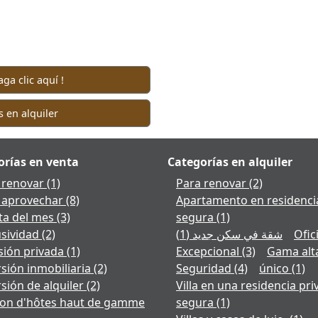
a clic aquí !
s en alquiler
orías en venta
Categorías en alquiler
 renovar
(1)
Para renovar
(2)
 aprovechar
(8)
Apartamento en residenci
ta del mes
(3)
segura
(1)
usividad
(2)
(1)
شقة في سكن جديد
Ofic
ión privada
(1)
Excepcional
(3)
Gama alt
rsión inmobiliaria
(2)
Seguridad
(4)
único
(1)
rsión de alquiler
(2)
Villa en una residencia pri
on d'hôtes haut de gamme
segura
(1)