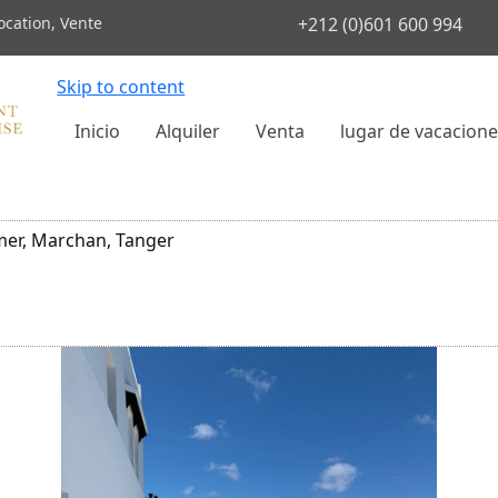
cation, Vente
+212 (0)601 600 994
Skip to content
Inicio
Alquiler
Venta
lugar de vacacion
mer, Marchan, Tanger