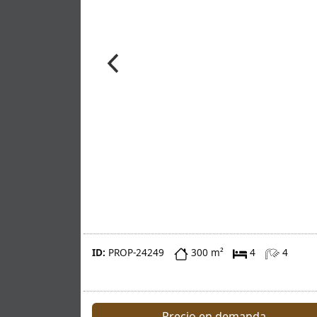
ID:
PROP-24249
300 m²
4
4
Precio en demanda