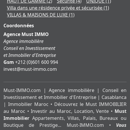
HAUT DE GAMME
(2)
Sécurité
(4)
UNIQUE
(1)
Villa dans une résidence privée et sécurisée
(1)
VILLAS & MAISONS DE LUXE
(1)
Coordonnées
Agence Must IMMO
Agence immobilière
Conseil en Investissement
et Immobilier d'Entreprise
Gsm
+212 (0)601 600 994
moc.ommi-tsum@tsevni
Must-IMMO.com | Agence immobilière | Conseil en
Investissement et Immobilier d'Entreprise | Casablanca
| Immobilier Maroc • Découvrez le Must IMMOBILIER
au Maroc • Investir au Maroc, Location, Vente •
Must
Immobilier
Appartements, Villas, Palais, Bureaux ou
Boutique de Prestige... Must-IMMO.com •
Vous