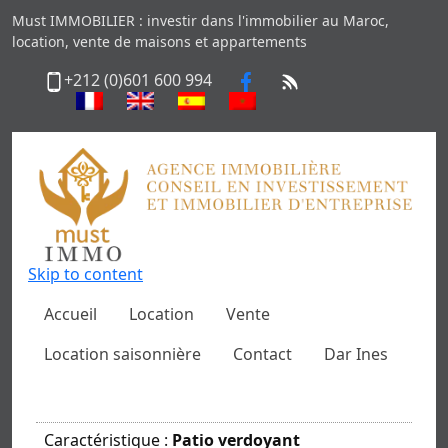
Must IMMOBILIER : investir dans l'immobilier au Maroc,
location, vente de maisons et appartements
+212 (0)601 600 994
Skip to content
Accueil
Location
Vente
Location saisonnière
Contact
Dar Ines
Caractéristique :
Patio verdoyant