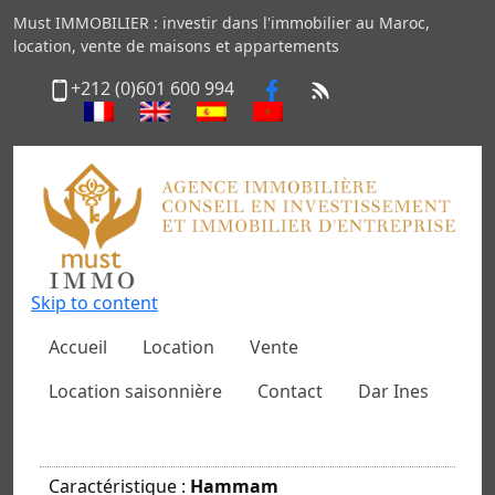
Must IMMOBILIER : investir dans l'immobilier au Maroc,
location, vente de maisons et appartements
+212 (0)601 600 994
Skip to content
Accueil
Location
Vente
Location saisonnière
Contact
Dar Ines
Caractéristique :
Hammam