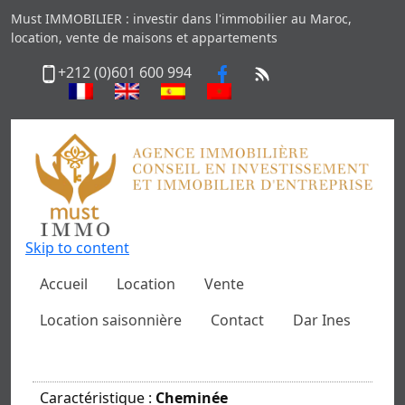
Must IMMOBILIER : investir dans l'immobilier au Maroc,
location, vente de maisons et appartements
+212 (0)601 600 994
Skip to content
Accueil
Location
Vente
Location saisonnière
Contact
Dar Ines
Caractéristique :
Cheminée