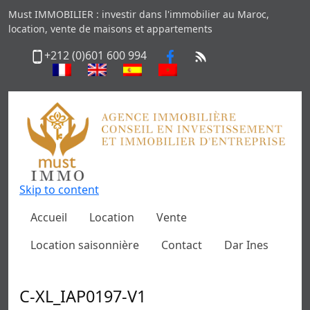
Must IMMOBILIER : investir dans l'immobilier au Maroc,
location, vente de maisons et appartements
+212 (0)601 600 994
Skip to content
Accueil
Location
Vente
Location saisonnière
Contact
Dar Ines
C-XL_IAP0197-V1