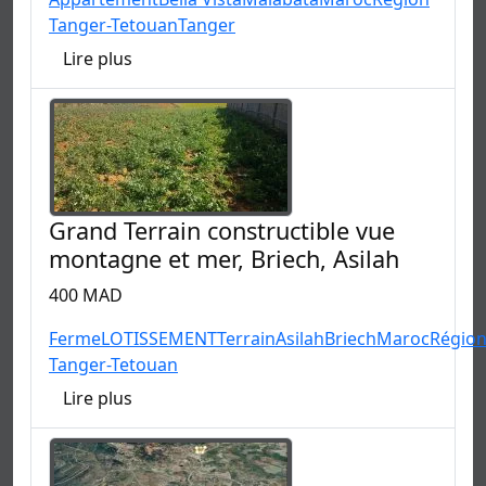
Tanger-Tetouan
Tanger
Lire plus
Grand Terrain constructible vue
montagne et mer, Briech, Asilah
400 MAD
Ferme
LOTISSEMENT
Terrain
Asilah
Briech
Maroc
Régio
Tanger-Tetouan
Lire plus