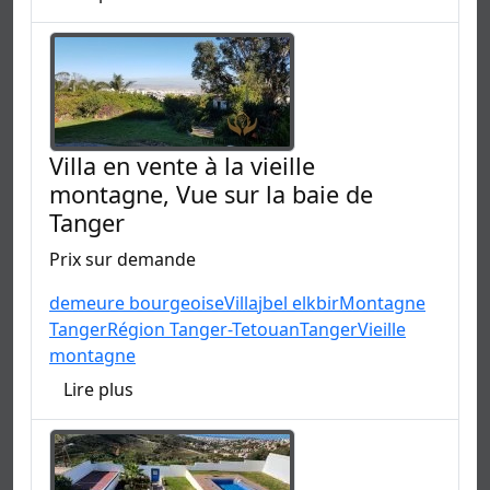
Villa en vente à la vieille
montagne, Vue sur la baie de
Tanger
Prix sur demande
demeure bourgeoise
Villa
jbel elkbir
Montagne
Tanger
Région Tanger-Tetouan
Tanger
Vieille
montagne
Lire plus