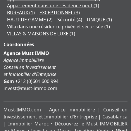
Appartement dans une résidence neuf
(1)
BUREAUX
(1)
EXCEPTIONNEL
(3)
HAUT DE GAMME
(2)
Sécurité
(4)
UNIQUE
(1)
Villa dans une résidence privée et sécurisée
(1)
VILLAS & MAISONS DE LUXE
(1)
Coordonnées
Agence Must IMMO
Agence immobilière
Conseil en Investissement
et Immobilier d'Entreprise
Gsm
+212 (0)601 600 994
moc.ommi-tsum@tsevni
Must-IMMO.com | Agence immobilière | Conseil en
Investissement et Immobilier d'Entreprise | Casablanca
| Immobilier Maroc • Découvrez le Must IMMOBILIER
au Maroc • Investir au Maroc, Location, Vente •
Must