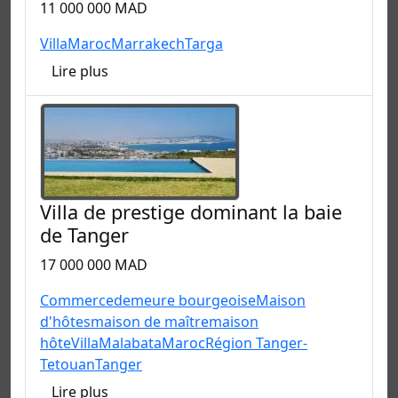
11 000 000 MAD
Villa
Maroc
Marrakech
Targa
Lire plus
Villa de prestige dominant la baie
de Tanger
17 000 000 MAD
Commerce
demeure bourgeoise
Maison
d'hôtes
maison de maître
maison
hôte
Villa
Malabata
Maroc
Région Tanger-
Tetouan
Tanger
Lire plus