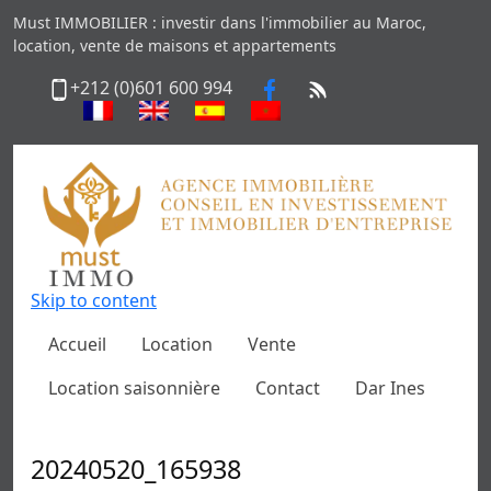
Must IMMOBILIER : investir dans l'immobilier au Maroc,
location, vente de maisons et appartements
+212 (0)601 600 994
Skip to content
Accueil
Location
Vente
Location saisonnière
Contact
Dar Ines
20240520_165938