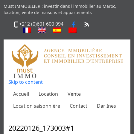
Must IMMOBILIER : investir dans l'immobilier au Maroc,
location, vente de maisons et appartements
+212 (0)601 600 994
Skip to content
Accueil
Location
Vente
Location saisonnière
Contact
Dar Ines
20220126_173003#1