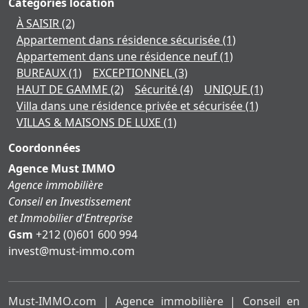
Catégories location
À SAISIR
(2)
Appartement dans résidence sécurisée
(1)
Appartement dans une résidence neuf
(1)
BUREAUX
(1)
EXCEPTIONNEL
(3)
HAUT DE GAMME
(2)
Sécurité
(4)
UNIQUE
(1)
Villa dans une résidence privée et sécurisée
(1)
VILLAS & MAISONS DE LUXE
(1)
Coordonnées
Agence Must IMMO
Agence immobilière
Conseil en Investissement
et Immobilier d'Entreprise
Gsm
+212 (0)601 600 994
moc.ommi-tsum@tsevni
Must-IMMO.com | Agence immobilière | Conseil en