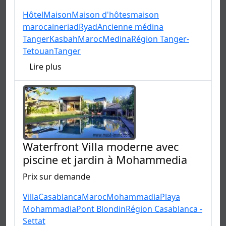
Hôtel
Maison
Maison d'hôtes
maison
marocaine
riad
Ryad
Ancienne médina
Tanger
Kasbah
Maroc
Medina
Région Tanger-
Tetouan
Tanger
Lire plus
Waterfront Villa moderne avec
piscine et jardin à Mohammedia
Prix sur demande
Villa
Casablanca
Maroc
Mohammadia
Playa
Mohammadia
Pont Blondin
Région Casablanca -
Settat