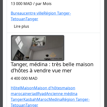
13 000 MAD / par Mois
Bureau
centre ville
Région Tanger-
Tetouan
Tanger
Lire plus
Tanger, médina : très belle maison
d’hôtes à vendre vue mer
4 400 000 MAD
Hôtel
Maison
Maison d'hôtes
maison
marocaine
riad
Ryad
Ancienne médina
Tanger
Kasbah
Maroc
Medina
Région Tanger-
Tetouan
Tanger