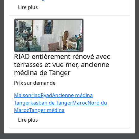
Lire plus
RIAD entièrement rénové avec
terrasses et vue mer, ancienne
médina de Tanger
Prix sur demande
Maison
riad
Ryad
Ancienne médina
Tanger
kasbah de Tanger
Maroc
Nord du
Maroc
Tanger médina
Lire plus