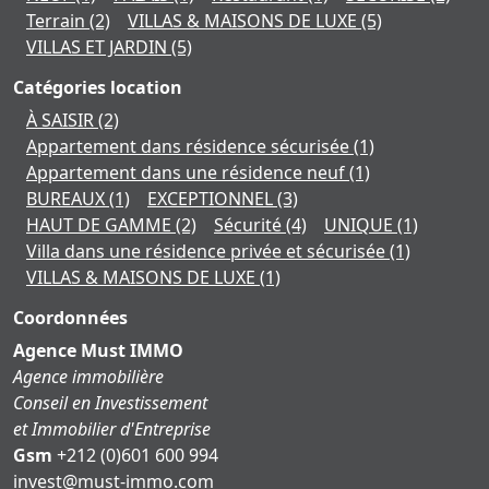
Terrain
(2)
VILLAS & MAISONS DE LUXE
(5)
VILLAS ET JARDIN
(5)
Catégories location
À SAISIR
(2)
Appartement dans résidence sécurisée
(1)
Appartement dans une résidence neuf
(1)
BUREAUX
(1)
EXCEPTIONNEL
(3)
HAUT DE GAMME
(2)
Sécurité
(4)
UNIQUE
(1)
Villa dans une résidence privée et sécurisée
(1)
VILLAS & MAISONS DE LUXE
(1)
Coordonnées
Agence Must IMMO
Agence immobilière
Conseil en Investissement
et Immobilier d'Entreprise
Gsm
+212 (0)601 600 994
moc.ommi-tsum@tsevni