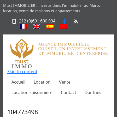
Must IMMOBILIER : investir dans l'immobilier au Maroc,
location, vente de maisons et appartements
+212 (0)601 600 994
Skip to content
Accueil
Location
Vente
Location saisonnière
Contact
Dar Ines
104773498