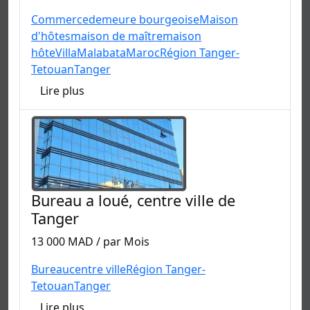
Commerce
demeure bourgeoise
Maison
d'hôtes
maison de maître
maison
hôte
Villa
Malabata
Maroc
Région Tanger-
Tetouan
Tanger
Lire plus
Bureau a loué, centre ville de
Tanger
13 000 MAD / par Mois
Bureau
centre ville
Région Tanger-
Tetouan
Tanger
Lire plus