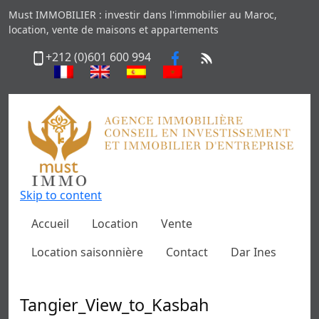
Must IMMOBILIER : investir dans l'immobilier au Maroc,
location, vente de maisons et appartements
+212 (0)601 600 994
Skip to content
Accueil
Location
Vente
Location saisonnière
Contact
Dar Ines
Tangier_View_to_Kasbah