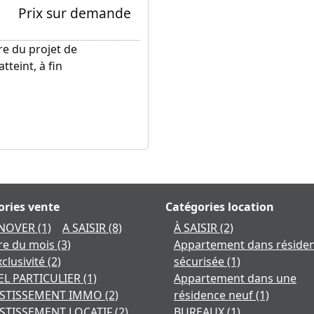
Prix sur demande
re du projet de
tteint, à fin
ories vente
Catégories location
ÉNOVER
(1)
A SAISIR
(8)
À SAISIR
(2)
ire du mois
(3)
Appartement dans réside
xclusivité
(2)
sécurisée
(1)
L PARTICULIER
(1)
Appartement dans une
ESTISSEMENT IMMO
(2)
résidence neuf
(1)
STISSEMENT LOCATIF
(2)
BUREAUX
(1)