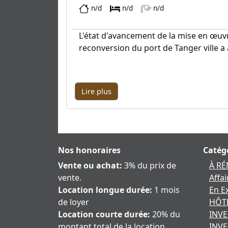
n/d
n/d
n/d
L'état d'avancement de la mise en œuv
reconversion du port de Tanger ville a a
Lire plus
Nos honoraires
Catég
Vente ou achat:
3% du prix de
À R
vente.
Affa
Location longue durée:
1 mois
En E
de loyer
HÔTE
Location courte durée:
20% du
INV
montant total de la location
INVE