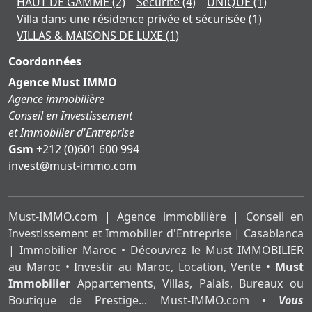
HAUT DE GAMME
(2)
Sécurité
(4)
UNIQUE
(1)
Villa dans une résidence privée et sécurisée
(1)
VILLAS & MAISONS DE LUXE
(1)
Coordonnées
Agence Must IMMO
Agence immobilière
Conseil en Investissement
et Immobilier d'Entreprise
Gsm
+212 (0)601 600 994
moc.ommi-tsum@tsevni
Must-IMMO.com | Agence immobilière | Conseil en
Investissement et Immobilier d'Entreprise | Casablanca
| Immobilier Maroc • Découvrez le Must IMMOBILIER
au Maroc • Investir au Maroc, Location, Vente •
Must
Immobilier
Appartements, Villas, Palais, Bureaux ou
Boutique de Prestige... Must-IMMO.com •
Vous