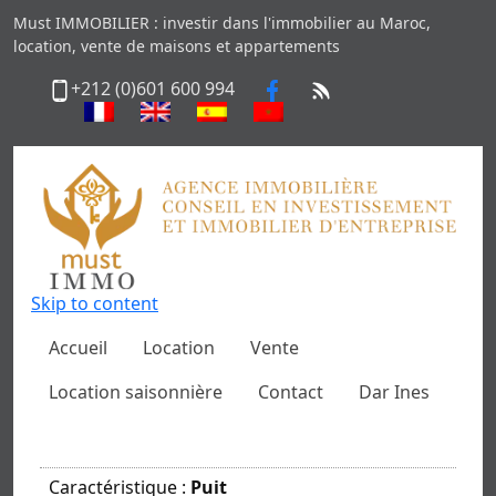
Must IMMOBILIER : investir dans l'immobilier au Maroc,
location, vente de maisons et appartements
+212 (0)601 600 994
Skip to content
Accueil
Location
Vente
Location saisonnière
Contact
Dar Ines
Caractéristique :
Puit