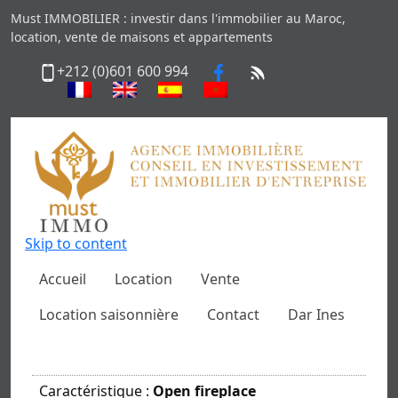
Must IMMOBILIER : investir dans l'immobilier au Maroc,
location, vente de maisons et appartements
+212 (0)601 600 994
Skip to content
Accueil
Location
Vente
Location saisonnière
Contact
Dar Ines
Caractéristique :
Open fireplace