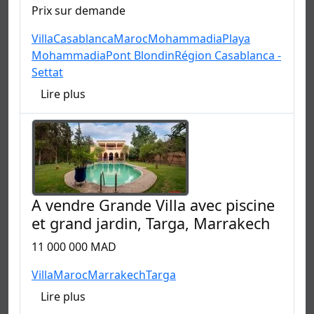
Prix sur demande
Villa
Casablanca
Maroc
Mohammadia
Playa
Mohammadia
Pont Blondin
Région Casablanca -
Settat
Lire plus
A vendre Grande Villa avec piscine
et grand jardin, Targa, Marrakech
11 000 000 MAD
Villa
Maroc
Marrakech
Targa
Lire plus