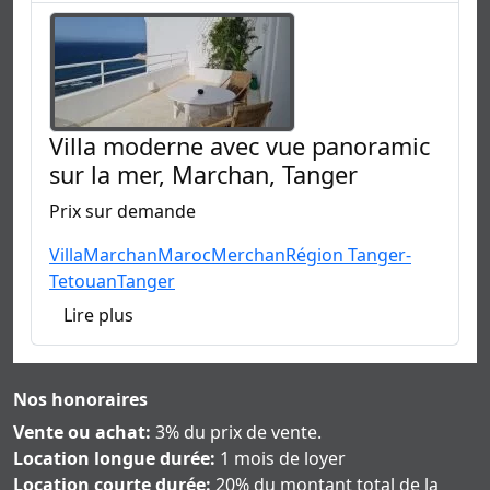
Villa moderne avec vue panoramic
sur la mer, Marchan, Tanger
Prix sur demande
Villa
Marchan
Maroc
Merchan
Région Tanger-
Tetouan
Tanger
Lire plus
Nos honoraires
Vente ou achat:
3% du prix de vente.
Location longue durée:
1 mois de loyer
Location courte durée:
20% du montant total de la